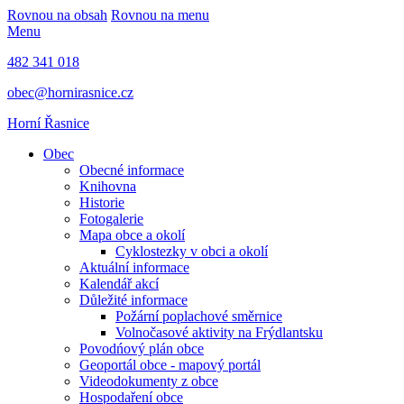
Rovnou na obsah
Rovnou na menu
Menu
482 341 018
obec@hornirasnice.cz
Horní Řasnice
Obec
Obecné informace
Knihovna
Historie
Fotogalerie
Mapa obce a okolí
Cyklostezky v obci a okolí
Aktuální informace
Kalendář akcí
Důležité informace
Požární poplachové směrnice
Volnočasové aktivity na Frýdlantsku
Povodńový plán obce
Geoportál obce - mapový portál
Videodokumenty z obce
Hospodaření obce