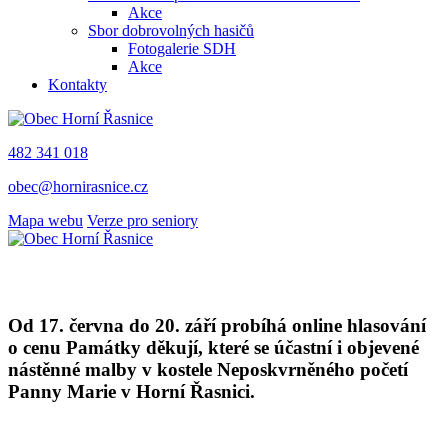
Akce
Sbor dobrovolných hasičů
Fotogalerie SDH
Akce
Kontakty
482 341 018
obec@hornirasnice.cz
Mapa webu
Verze pro seniory
Od 17. června do 20. září probíhá online hlasování
o cenu Památky děkují, které se účastní i objevené
nástěnné malby v kostele Neposkvrněného početí
Panny Marie v Horní Řasnici.