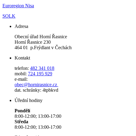
Euroregion Nisa
SOLK
Adresa
Obecní úřad Horní Řasnice
Horní Řasnice 230
464 01 p.Frýdlant v Čechách
Kontakt
telefon:
482 341 018
mobil:
724 195 929
e-mail:
obec@hornirasnice.cz
dat. schránky: 4tpbkvd
Úřední hodiny
Pondělí
8:00-12:00; 13:00-17:00
Středa
8:00-12:00; 13:00-17:00