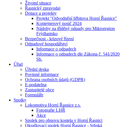
Životní situace
Řasnický zpravodaj
Dotace a projekty
Projekt "Odvodnění hřbitova Horní Řasnice"
Kontejnerový nosič 2024
Nádoby na tříděný odpady pro Mikroregion
Frýdlantsko
Bezpečnost - krizové řízení
Odpadové hospodářství
Informace o odpadech
Informace o odpadech dle Zákona č. 541⁄2020
Sb.
Úřad
Úřední deska
Povinné informace
Ochrana osobních údajů (GDPR)
E-podatelna
Zastupitelé obce
Formuláře
Spolky
Lokomotiva Horní Řasnice z.s.
Fotografie LHŘ
Akce
Spolek pro obnovu kostela v Horní Řasnici
Okrašlovací spolek Horní Řasnice - Srbská