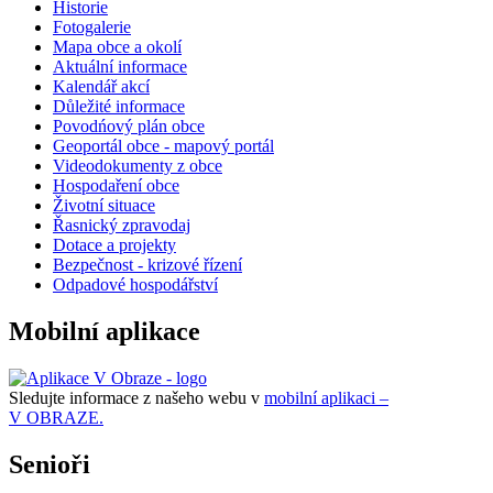
Historie
Fotogalerie
Mapa obce a okolí
Aktuální informace
Kalendář akcí
Důležité informace
Povodńový plán obce
Geoportál obce - mapový portál
Videodokumenty z obce
Hospodaření obce
Životní situace
Řasnický zpravodaj
Dotace a projekty
Bezpečnost - krizové řízení
Odpadové hospodářství
Mobilní aplikace
Sledujte informace z našeho webu v
mobilní aplikaci –
V OBRAZE.
Senioři