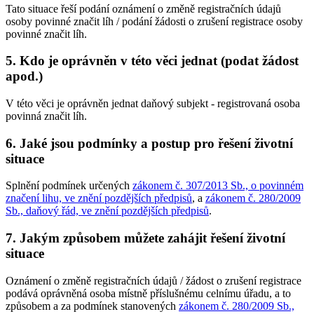
Tato situace řeší podání oznámení o změně registračních údajů
osoby povinné značit líh / podání žádosti o zrušení registrace osoby
povinné značit líh.
5. Kdo je oprávněn v této věci jednat (podat žádost
apod.)
V této věci je oprávněn jednat daňový subjekt - registrovaná osoba
povinná značit líh.
6. Jaké jsou podmínky a postup pro řešení životní
situace
Splnění podmínek určených
zákonem č. 307/2013 Sb., o povinném
značení lihu, ve znění pozdějších předpisů
, a
zákonem č. 280/2009
Sb., daňový řád, ve znění pozdějších předpisů
.
7. Jakým způsobem můžete zahájit řešení životní
situace
Oznámení o změně registračních údajů / žádost o zrušení registrace
podává oprávněná osoba místně příslušnému celnímu úřadu, a to
způsobem a za podmínek stanovených
zákonem č. 280/2009 Sb.,