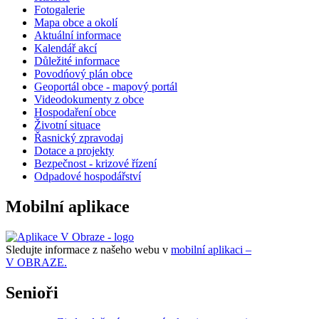
Fotogalerie
Mapa obce a okolí
Aktuální informace
Kalendář akcí
Důležité informace
Povodńový plán obce
Geoportál obce - mapový portál
Videodokumenty z obce
Hospodaření obce
Životní situace
Řasnický zpravodaj
Dotace a projekty
Bezpečnost - krizové řízení
Odpadové hospodářství
Mobilní aplikace
Sledujte informace z našeho webu v
mobilní aplikaci –
V OBRAZE.
Senioři