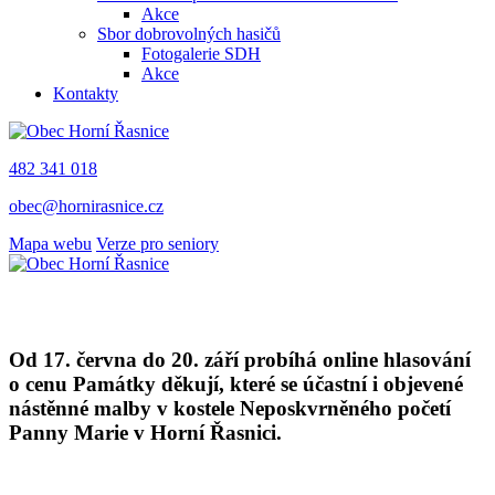
Akce
Sbor dobrovolných hasičů
Fotogalerie SDH
Akce
Kontakty
482 341 018
obec@hornirasnice.cz
Mapa webu
Verze pro seniory
Od 17. června do 20. září probíhá online hlasování
o cenu Památky děkují, které se účastní i objevené
nástěnné malby v kostele Neposkvrněného početí
Panny Marie v Horní Řasnici.