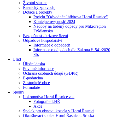
Životní situace
Řasnický zpravodaj
Dotace a projekty
Projekt "Odvodnění hřbitova Horní Řasnice"
Kontejnerový nosič 2024
Nádoby na tříděný odpady pro Mikroregion
Frýdlantsko
Bezpečnost - krizové řízení
Odpadové hospodářství
Informace o odpadech
Informace o odpadech dle Zákona č. 541⁄2020
Sb.
Úřad
Úřední deska
Povinné informace
Ochrana osobních údajů (GDPR)
E-podatelna
Zastupitelé obce
Formuláře
Spolky
Lokomotiva Horní Řasnice z.s.
Fotografie LHŘ
Akce
Spolek pro obnovu kostela v Horní Řasnici
Okrašlovací spolek Horní Řasnice - Srbská