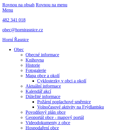
Rovnou na obsah
Rovnou na menu
Menu
482 341 018
obec@hornirasnice.cz
Horní Řasnice
Obec
Obecné informace
Knihovna
Historie
Fotogalerie
Mapa obce a okolí
Cyklostezky v obci a okolí
Aktuální informace
Kalendář akcí
Důležité informace
Požární poplachové směrnice
Volnočasové aktivity na Frýdlantsku
Povodńový plán obce
Geoportál obce - mapový portál
Videodokumenty z obce
Hospodaření obce