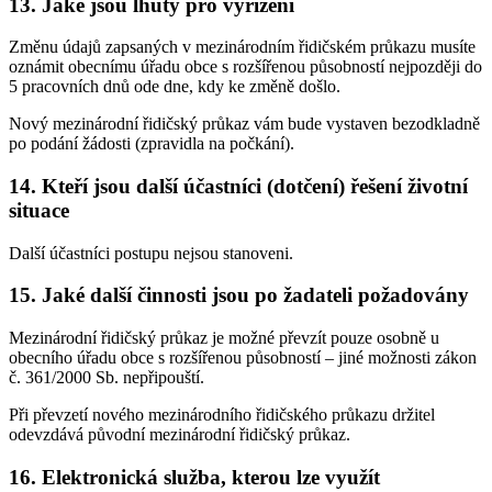
13. Jaké jsou lhůty pro vyřízení
Změnu údajů zapsaných v mezinárodním řidičském průkazu musíte
oznámit obecnímu úřadu obce s rozšířenou působností nejpozději do
5 pracovních dnů ode dne, kdy ke změně došlo.
Nový mezinárodní řidičský průkaz vám bude vystaven bezodkladně
po podání žádosti (zpravidla na počkání).
14. Kteří jsou další účastníci (dotčení) řešení životní
situace
Další účastníci postupu nejsou stanoveni.
15. Jaké další činnosti jsou po žadateli požadovány
Mezinárodní řidičský průkaz je možné převzít pouze osobně u
obecního úřadu obce s rozšířenou působností – jiné možnosti zákon
č. 361/2000 Sb. nepřipouští.
Při převzetí nového mezinárodního řidičského průkazu držitel
odevzdává původní mezinárodní řidičský průkaz.
16. Elektronická služba, kterou lze využít