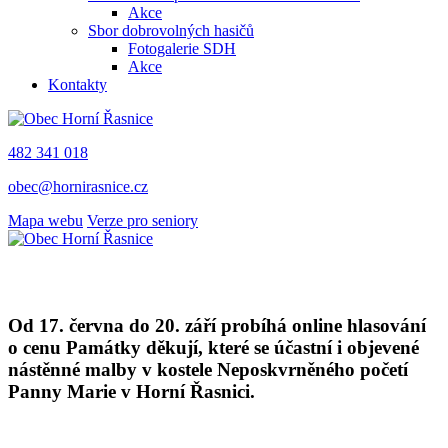
Akce
Sbor dobrovolných hasičů
Fotogalerie SDH
Akce
Kontakty
482 341 018
obec@hornirasnice.cz
Mapa webu
Verze pro seniory
Od 17. června do 20. září probíhá online hlasování
o cenu Památky děkují, které se účastní i objevené
nástěnné malby v kostele Neposkvrněného početí
Panny Marie v Horní Řasnici.