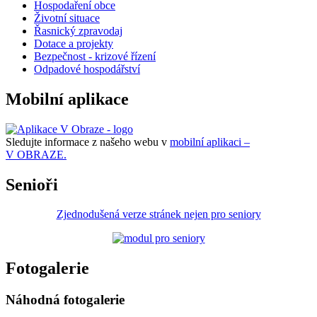
Hospodaření obce
Životní situace
Řasnický zpravodaj
Dotace a projekty
Bezpečnost - krizové řízení
Odpadové hospodářství
Mobilní aplikace
Sledujte informace z našeho webu v
mobilní aplikaci –
V OBRAZE.
Senioři
Zjednodušená verze stránek nejen pro seniory
Fotogalerie
Náhodná fotogalerie