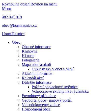
Rovnou na obsah
Rovnou na menu
Menu
482 341 018
obec@hornirasnice.cz
Horní Řasnice
Obec
Obecné informace
Knihovna
Historie
Fotogalerie
Mapa obce a okolí
Cyklostezky v obci a okolí
Aktuální informace
Kalendář akcí
Důležité informace
Požární poplachové směrnice
Volnočasové aktivity na Frýdlantsku
Povodńový plán obce
Geoportál obce - mapový portál
Videodokumenty z obce
Hospodaření obce