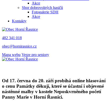
Akce
Sbor dobrovolných hasičů
Fotogalerie SDH
Akce
Kontakty
482 341 018
obec@hornirasnice.cz
Mapa webu
Verze pro seniory
Od 17. června do 20. září probíhá online hlasování
o cenu Památky děkují, které se účastní i objevené
nástěnné malby v kostele Neposkvrněného početí
Panny Marie v Horní Řasnici.