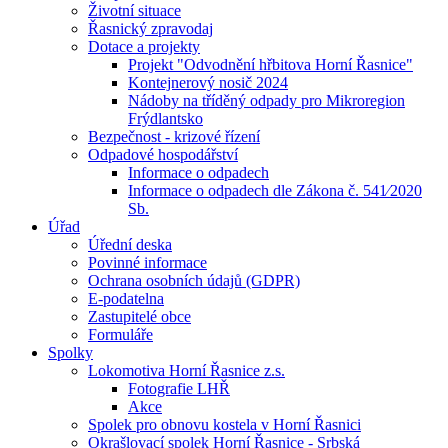
Životní situace
Řasnický zpravodaj
Dotace a projekty
Projekt "Odvodnění hřbitova Horní Řasnice"
Kontejnerový nosič 2024
Nádoby na tříděný odpady pro Mikroregion
Frýdlantsko
Bezpečnost - krizové řízení
Odpadové hospodářství
Informace o odpadech
Informace o odpadech dle Zákona č. 541⁄2020
Sb.
Úřad
Úřední deska
Povinné informace
Ochrana osobních údajů (GDPR)
E-podatelna
Zastupitelé obce
Formuláře
Spolky
Lokomotiva Horní Řasnice z.s.
Fotografie LHŘ
Akce
Spolek pro obnovu kostela v Horní Řasnici
Okrašlovací spolek Horní Řasnice - Srbská