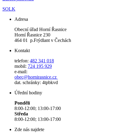
SOLK
Adresa
Obecní úřad Horní Řasnice
Horní Řasnice 230
464 01 p.Frýdlant v Čechách
Kontakt
telefon:
482 341 018
mobil:
724 195 929
e-mail:
obec@hornirasnice.cz
dat. schránky: 4tpbkvd
Úřední hodiny
Pondělí
8:00-12:00; 13:00-17:00
Středa
8:00-12:00; 13:00-17:00
Zde nás najdete