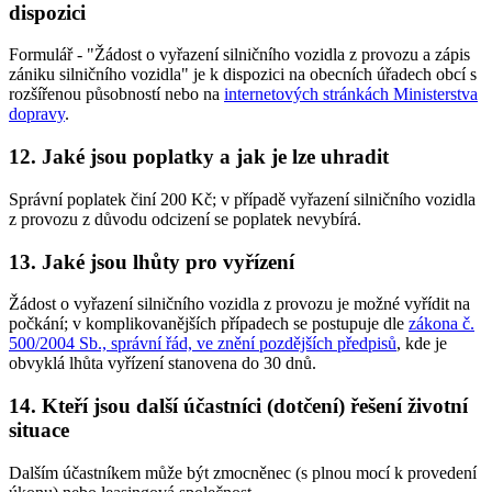
dispozici
Formulář - "Žádost o vyřazení silničního vozidla z provozu a zápis
zániku silničního vozidla" je k dispozici na obecních úřadech obcí s
rozšířenou působností nebo na
internetových stránkách Ministerstva
dopravy
.
12. Jaké jsou poplatky a jak je lze uhradit
Správní poplatek činí 200 Kč; v případě vyřazení silničního vozidla
z provozu z důvodu odcizení se poplatek nevybírá.
13. Jaké jsou lhůty pro vyřízení
Žádost o vyřazení silničního vozidla z provozu je možné vyřídit na
počkání; v komplikovanějších případech se postupuje dle
zákona č.
500/2004 Sb., správní řád, ve znění pozdějších předpisů
, kde je
obvyklá lhůta vyřízení stanovena do 30 dnů.
14. Kteří jsou další účastníci (dotčení) řešení životní
situace
Dalším účastníkem může být zmocněnec (s plnou mocí k provedení