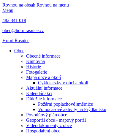
Rovnou na obsah
Rovnou na menu
Menu
482 341 018
obec@hornirasnice.cz
Horní Řasnice
Obec
Obecné informace
Knihovna
Historie
Fotogalerie
Mapa obce a okolí
Cyklostezky v obci a okolí
Aktuální informace
Kalendář akcí
Důležité informace
Požární poplachové směrnice
Volnočasové aktivity na Frýdlantsku
Povodńový plán obce
Geoportál obce - mapový portál
Videodokumenty z obce
Hospodaření obce