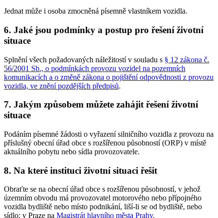
Jednat může i osoba zmocněná písemně vlastníkem vozidla.
6. Jaké jsou podmínky a postup pro řešení životní
situace
Splnění všech požadovaných náležitostí v souladu s
§ 12 zákona č.
56/2001 Sb., o podmínkách provozu vozidel na pozemních
komunikacích a o změně zákona o pojištění odpovědnosti z provozu
vozidla, ve znění pozdějších předpisů
.
7. Jakým způsobem můžete zahájit řešení životní
situace
Podáním písemné žádosti o vyřazení silničního vozidla z provozu na
příslušný obecní úřad obce s rozšířenou působností (ORP) v místě
aktuálního pobytu nebo sídla provozovatele.
8. Na které instituci životní situaci řešit
Obraťte se na obecní úřad obce s rozšířenou působností, v jehož
územním obvodu má provozovatel motorového nebo přípojného
vozidla bydliště nebo místo podnikání, liší-li se od bydliště, nebo
sídlo; v Praze na
Magistrát hlavního města Prahy
.