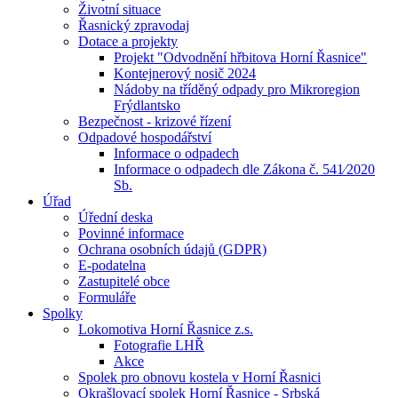
Životní situace
Řasnický zpravodaj
Dotace a projekty
Projekt "Odvodnění hřbitova Horní Řasnice"
Kontejnerový nosič 2024
Nádoby na tříděný odpady pro Mikroregion
Frýdlantsko
Bezpečnost - krizové řízení
Odpadové hospodářství
Informace o odpadech
Informace o odpadech dle Zákona č. 541⁄2020
Sb.
Úřad
Úřední deska
Povinné informace
Ochrana osobních údajů (GDPR)
E-podatelna
Zastupitelé obce
Formuláře
Spolky
Lokomotiva Horní Řasnice z.s.
Fotografie LHŘ
Akce
Spolek pro obnovu kostela v Horní Řasnici
Okrašlovací spolek Horní Řasnice - Srbská