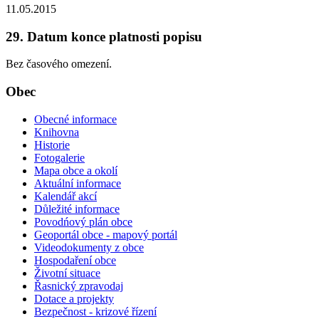
11.05.2015
29. Datum konce platnosti popisu
Bez časového omezení.
Obec
Obecné informace
Knihovna
Historie
Fotogalerie
Mapa obce a okolí
Aktuální informace
Kalendář akcí
Důležité informace
Povodńový plán obce
Geoportál obce - mapový portál
Videodokumenty z obce
Hospodaření obce
Životní situace
Řasnický zpravodaj
Dotace a projekty
Bezpečnost - krizové řízení