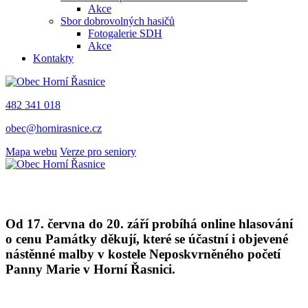
Akce
Sbor dobrovolných hasičů
Fotogalerie SDH
Akce
Kontakty
482 341 018
obec@hornirasnice.cz
Mapa webu
Verze pro seniory
Od 17. června do 20. září probíhá online hlasování
o cenu Památky děkují, které se účastní i objevené
nástěnné malby v kostele Neposkvrněného početí
Panny Marie v Horní Řasnici.