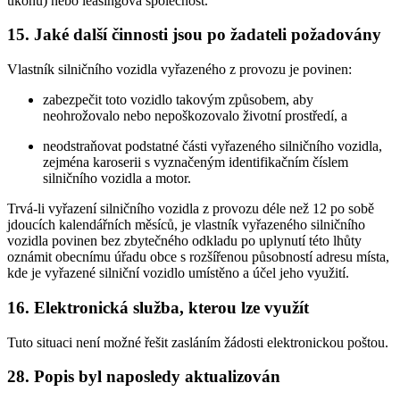
úkonu) nebo leasingová společnost.
15. Jaké další činnosti jsou po žadateli požadovány
Vlastník silničního vozidla vyřazeného z provozu je povinen:
zabezpečit toto vozidlo takovým způsobem, aby
neohrožovalo nebo nepoškozovalo životní prostředí, a
neodstraňovat podstatné části vyřazeného silničního vozidla,
zejména karoserii s vyznačeným identifikačním číslem
silničního vozidla a motor.
Trvá-li vyřazení silničního vozidla z provozu déle než 12 po sobě
jdoucích kalendářních měsíců, je vlastník vyřazeného silničního
vozidla povinen bez zbytečného odkladu po uplynutí této lhůty
oznámit obecnímu úřadu obce s rozšířenou působností adresu místa,
kde je vyřazené silniční vozidlo umístěno a účel jeho využití.
16. Elektronická služba, kterou lze využít
Tuto situaci není možné řešit zasláním žádosti elektronickou poštou.
28. Popis byl naposledy aktualizován