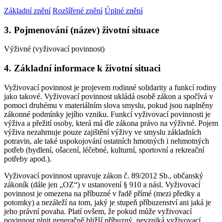
Základní znění
Rozšířené znění
Úplné znění
3. Pojmenování (název) životní situace
Výživné (vyživovací povinnost)
4. Základní informace k životní situaci
Vyživovací povinnost je projevem rodinné solidarity a funkcí rodiny
jako takové. Vyživovací povinnost ukládá osobě zákon a spočívá v
pomoci druhému v materiálním slova smyslu, pokud jsou naplněny
zákonné podmínky jejího vzniku. Funkcí vyživovací povinnosti je
výživa a přežití osoby, která má dle zákona právo na výživné. Pojem
výživa nezahrnuje pouze zajištění výživy ve smyslu základních
potravin, ale také uspokojování ostatních hmotných i nehmotných
potřeb (bydlení, ošacení, léčebné, kulturní, sportovní a rekreační
potřeby apod.).
Vyživovací povinnost upravuje zákon č. 89/2012 Sb., občanský
zákoník (dále jen „OZ“) v ustanovení § 910 a násl. Vyživovací
povinnost je omezena na příbuzné v řadě přímé (mezi předky a
potomky) a nezáleží na tom, jaký je stupeň příbuzenství ani jaká je
jeho právní povaha. Platí ovšem, že pokud může vyživovací
povinnost plnit generačně bližší příbuzný, nevzniká vyživovací