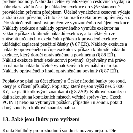
přidané hodnoty. Náhrada účelně vynaložených cestovních výdajů a
náhrada za ztrátu času je nákladem exekuce do výše stanovené
prováděcím právním předpisem. Účelně vynaložené cestovní výdaje
a ztrátu času přesahující tuto částku hradí exekutorovi oprávněný a o
této skutečnosti musí být poučen ve vyrozumění o zahájení exekuce.
Náklady exekuce a náklady oprávněného vymůže exekutor na
základě příkazu k úhradě nákladů exekuce, a to některým ze
způsobů určených v exekučním příkazu k provedení exekuce
ukládající zaplacení peněžité částky (§ 87 EŘ). Náklady exekuce a
náklady oprávněného určuje exekutor v příkazu k úhradě nákladů
exekuce, který doručí oprávněnému a povinnému (§ 88 EŘ).
Náklad exekuce hradí exekutorovi povinný. Oprávněný má právo
na náhradu nákladů účelně vynaložených k vymáhání nároku.
Náklady oprávněného hradí oprávněnému povinný (§ 87 EŘ).
Poplatky se platí na účet zřízený u České národní banky pro soud,
který je k řízení příslušný. Poplatky, které nejsou vyšší než 5 000
Kč, lze platit kolkovými známkami (§ 8 ZSP). Kolkové známky se
dají zakoupit na kontaktních místech veřejné správy (tzv. Czech
POINT) nebo na vybraných poštách, případně i u soudu, pokud
daný soud tyto kolkové známky nabízí.
13. Jaké jsou lhůty pro vyřízení
Konkrétní lhůty pro rozhodnutí soudu stanoveny nejsou. Dle