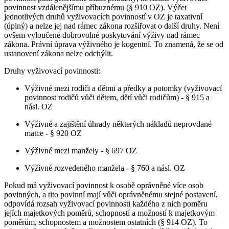
povinnost vzdálenějšímu příbuznému (§ 910 OZ). Výčet
jednotlivých druhů vyživovacích povinností v OZ je taxativní
(úplný) a nelze jej nad rámec zákona rozšiřovat o další druhy. Není
ovšem vyloučené dobrovolné poskytování výživy nad rámec
zákona. Právní úprava výživného je kogentní. To znamená, že se od
ustanovení zákona nelze odchýlit.
Druhy vyživovací povinnosti:
Výživné mezi rodiči a dětmi a předky a potomky (vyživovací
povinnost rodičů vůči dětem, dětí vůči rodičům) - § 915 a
násl. OZ
Výživné a zajištění úhrady některých nákladů neprovdané
matce - § 920 OZ
Výživné mezi manžely - § 697 OZ
Výživné rozvedeného manžela - § 760 a násl. OZ
Pokud má vyživovací povinnost k osobě oprávněné více osob
povinných, a tito povinní mají vůči oprávněnému stejné postavení,
odpovídá rozsah vyživovací povinnosti každého z nich poměru
jejích majetkových poměrů, schopností a možností k majetkovým
poměrům, schopnostem a možnostem ostatních (§ 914 OZ). To