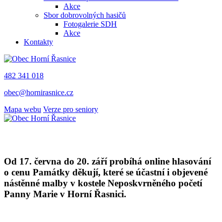
Akce
Sbor dobrovolných hasičů
Fotogalerie SDH
Akce
Kontakty
482 341 018
obec@hornirasnice.cz
Mapa webu
Verze pro seniory
Od 17. června do 20. září probíhá online hlasování
o cenu Památky děkují, které se účastní i objevené
nástěnné malby v kostele Neposkvrněného početí
Panny Marie v Horní Řasnici.