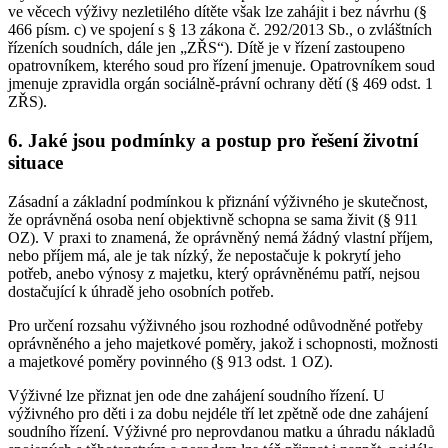
ve věcech výživy nezletilého dítěte však lze zahájit i bez návrhu (§
466 písm. c) ve spojení s § 13 zákona č. 292/2013 Sb., o zvláštních
řízeních soudních, dále jen „ZŘS“). Dítě je v řízení zastoupeno
opatrovníkem, kterého soud pro řízení jmenuje. Opatrovníkem soud
jmenuje zpravidla orgán sociálně-právní ochrany dětí (§ 469 odst. 1
ZŘS).
6. Jaké jsou podmínky a postup pro řešení životní
situace
Zásadní a základní podmínkou k přiznání výživného je skutečnost,
že oprávněná osoba není objektivně schopna se sama živit (§ 911
OZ). V praxi to znamená, že oprávněný nemá žádný vlastní příjem,
nebo příjem má, ale je tak nízký, že nepostačuje k pokrytí jeho
potřeb, anebo výnosy z majetku, který oprávněnému patří, nejsou
dostačující k úhradě jeho osobních potřeb.
Pro určení rozsahu výživného jsou rozhodné odůvodněné potřeby
oprávněného a jeho majetkové poměry, jakož i schopnosti, možnosti
a majetkové poměry povinného (§ 913 odst. 1 OZ).
Výživné lze přiznat jen ode dne zahájení soudního řízení. U
výživného pro děti i za dobu nejdéle tří let zpětně ode dne zahájení
soudního řízení. Výživné pro neprovdanou matku a úhradu nákladů