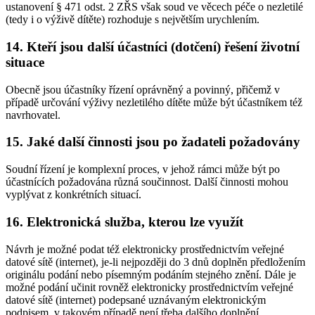
ustanovení § 471 odst. 2 ZŘS však soud ve věcech péče o nezletilé
(tedy i o výživě dítěte) rozhoduje s největším urychlením.
14. Kteří jsou další účastníci (dotčení) řešení životní
situace
Obecně jsou účastníky řízení oprávněný a povinný, přičemž v
případě určování výživy nezletilého dítěte může být účastníkem též
navrhovatel.
15. Jaké další činnosti jsou po žadateli požadovány
Soudní řízení je komplexní proces, v jehož rámci může být po
účastnících požadována různá součinnost. Další činnosti mohou
vyplývat z konkrétních situací.
16. Elektronická služba, kterou lze využít
Návrh je možné podat též elektronicky prostřednictvím veřejné
datové sítě (internet), je-li nejpozději do 3 dnů doplněn předložením
originálu podání nebo písemným podáním stejného znění. Dále je
možné podání učinit rovněž elektronicky prostřednictvím veřejné
datové sítě (internet) podepsané uznávaným elektronickým
podpisem, v takovém případě není třeba dalšího doplnění.