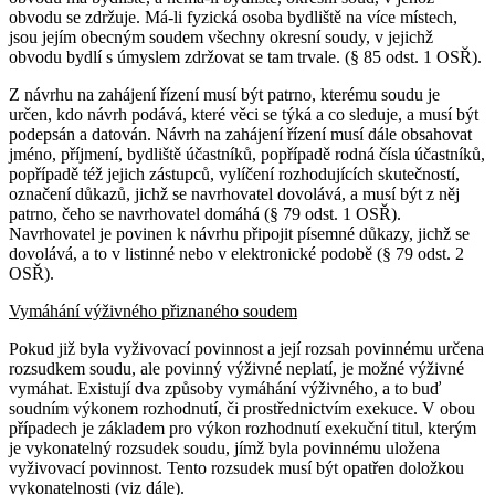
obvodu se zdržuje. Má-li fyzická osoba bydliště na více místech,
jsou jejím obecným soudem všechny okresní soudy, v jejichž
obvodu bydlí s úmyslem zdržovat se tam trvale. (§ 85 odst. 1 OSŘ).
Z návrhu na zahájení řízení musí být patrno, kterému soudu je
určen, kdo návrh podává, které věci se týká a co sleduje, a musí být
podepsán a datován. Návrh na zahájení řízení musí dále obsahovat
jméno, příjmení, bydliště účastníků, popřípadě rodná čísla účastníků,
popřípadě též jejich zástupců, vylíčení rozhodujících skutečností,
označení důkazů, jichž se navrhovatel dovolává, a musí být z něj
patrno, čeho se navrhovatel domáhá (§ 79 odst. 1 OSŘ).
Navrhovatel je povinen k návrhu připojit písemné důkazy, jichž se
dovolává, a to v listinné nebo v elektronické podobě (§ 79 odst. 2
OSŘ).
Vymáhání výživného přiznaného soudem
Pokud již byla vyživovací povinnost a její rozsah povinnému určena
rozsudkem soudu, ale povinný výživné neplatí, je možné výživné
vymáhat. Existují dva způsoby vymáhání výživného, a to buď
soudním výkonem rozhodnutí, či prostřednictvím exekuce. V obou
případech je základem pro výkon rozhodnutí exekuční titul, kterým
je vykonatelný rozsudek soudu, jímž byla povinnému uložena
vyživovací povinnost. Tento rozsudek musí být opatřen doložkou
vykonatelnosti (viz dále).