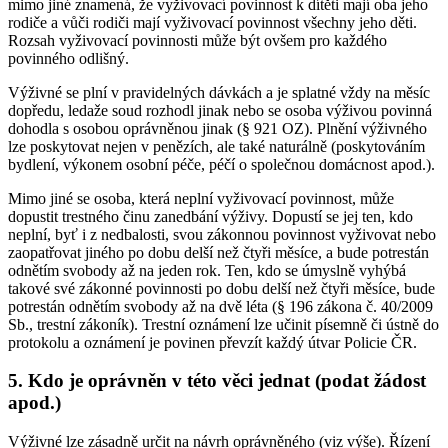
mimo jiné znamená, že vyživovací povinnost k dítěti mají oba jeho
rodiče a vůči rodiči mají vyživovací povinnost všechny jeho děti.
Rozsah vyživovací povinnosti může být ovšem pro každého
povinného odlišný.
Výživné se plní v pravidelných dávkách a je splatné vždy na měsíc
dopředu, ledaže soud rozhodl jinak nebo se osoba výživou povinná
dohodla s osobou oprávněnou jinak (§ 921 OZ). Plnění výživného
lze poskytovat nejen v penězích, ale také naturálně (poskytováním
bydlení, výkonem osobní péče, péčí o společnou domácnost apod.).
Mimo jiné se osoba, která neplní vyživovací povinnost, může
dopustit trestného činu zanedbání výživy. Dopustí se jej ten, kdo
neplní, byť i z nedbalosti, svou zákonnou povinnost vyživovat nebo
zaopatřovat jiného po dobu delší než čtyři měsíce, a bude potrestán
odnětím svobody až na jeden rok. Ten, kdo se úmyslně vyhýbá
takové své zákonné povinnosti po dobu delší než čtyři měsíce, bude
potrestán odnětím svobody až na dvě léta (§ 196 zákona č. 40/2009
Sb., trestní zákoník). Trestní oznámení lze učinit písemně či ústně do
protokolu a oznámení je povinen převzít každý útvar Policie ČR.
5. Kdo je oprávněn v této věci jednat (podat žádost
apod.)
Výživné lze zásadně určit na návrh oprávněného (viz výše). Řízení