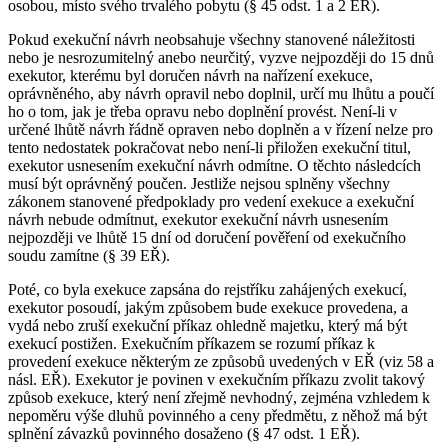
osobou, místo svého trvalého pobytu (§ 45 odst. 1 a 2 EŘ).
Pokud exekuční návrh neobsahuje všechny stanovené náležitosti
nebo je nesrozumitelný anebo neurčitý, vyzve nejpozději do 15 dnů
exekutor, kterému byl doručen návrh na nařízení exekuce,
oprávněného, aby návrh opravil nebo doplnil, určí mu lhůtu a poučí
ho o tom, jak je třeba opravu nebo doplnění provést. Není-li v
určené lhůtě návrh řádně opraven nebo doplněn a v řízení nelze pro
tento nedostatek pokračovat nebo není-li přiložen exekuční titul,
exekutor usnesením exekuční návrh odmítne. O těchto následcích
musí být oprávněný poučen. Jestliže nejsou splněny všechny
zákonem stanovené předpoklady pro vedení exekuce a exekuční
návrh nebude odmítnut, exekutor exekuční návrh usnesením
nejpozději ve lhůtě 15 dní od doručení pověření od exekučního
soudu zamítne (§ 39 EŘ).
Poté, co byla exekuce zapsána do rejstříku zahájených exekucí,
exekutor posoudí, jakým způsobem bude exekuce provedena, a
vydá nebo zruší exekuční příkaz ohledně majetku, který má být
exekucí postižen. Exekučním příkazem se rozumí příkaz k
provedení exekuce některým ze způsobů uvedených v EŘ (viz 58 a
násl. EŘ). Exekutor je povinen v exekučním příkazu zvolit takový
způsob exekuce, který není zřejmě nevhodný, zejména vzhledem k
nepoměru výše dluhů povinného a ceny předmětu, z něhož má být
splnění závazků povinného dosaženo (§ 47 odst. 1 EŘ).