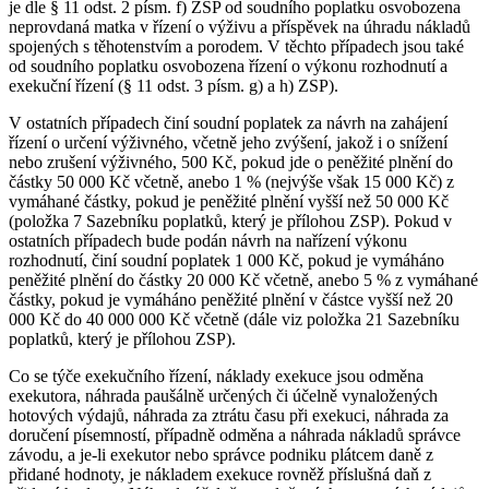
je dle § 11 odst. 2 písm. f) ZSP od soudního poplatku osvobozena
neprovdaná matka v řízení o výživu a příspěvek na úhradu nákladů
spojených s těhotenstvím a porodem. V těchto případech jsou také
od soudního poplatku osvobozena řízení o výkonu rozhodnutí a
exekuční řízení (§ 11 odst. 3 písm. g) a h) ZSP).
V ostatních případech činí soudní poplatek za návrh na zahájení
řízení o určení výživného, včetně jeho zvýšení, jakož i o snížení
nebo zrušení výživného, 500 Kč, pokud jde o peněžité plnění do
částky 50 000 Kč včetně, anebo 1 % (nejvýše však 15 000 Kč) z
vymáhané částky, pokud je peněžité plnění vyšší než 50 000 Kč
(položka 7 Sazebníku poplatků, který je přílohou ZSP). Pokud v
ostatních případech bude podán návrh na nařízení výkonu
rozhodnutí, činí soudní poplatek 1 000 Kč, pokud je vymáháno
peněžité plnění do částky 20 000 Kč včetně, anebo 5 % z vymáhané
částky, pokud je vymáháno peněžité plnění v částce vyšší než 20
000 Kč do 40 000 000 Kč včetně (dále viz položka 21 Sazebníku
poplatků, který je přílohou ZSP).
Co se týče exekučního řízení, náklady exekuce jsou odměna
exekutora, náhrada paušálně určených či účelně vynaložených
hotových výdajů, náhrada za ztrátu času při exekuci, náhrada za
doručení písemností, případně odměna a náhrada nákladů správce
závodu, a je-li exekutor nebo správce podniku plátcem daně z
přidané hodnoty, je nákladem exekuce rovněž příslušná daň z