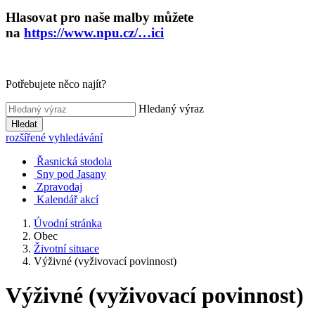
Hlasovat pro naše malby můžete
na
https://www.npu.cz/…ici
Potřebujete něco najít?
Hledaný výraz
Hledat
rozšířené vyhledávání
Řasnická stodola
Sny pod Jasany
Zpravodaj
Kalendář akcí
Úvodní stránka
Obec
Životní situace
Výživné (vyživovací povinnost)
Výživné (vyživovací povinnost)