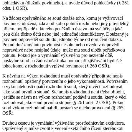
pohledávku (dlužník povinného), a uvede důvod pohledávky (§ 261
odst. 1 OSŘ).
Na žádost oprávněného se soud dotáže toho, komu je vyživovací
povinnost uložena, zda a od koho pobírá mzdu nebo jiný pravidelný
příjem, popřípadě u kterého peněžního ústavu má své účty a jaká
jsou čísla těchto účtů nebo jiné jedinečné identifikátory. Dotázaný je
povinen odpovědět soudu do jednoho týdne od doručení dotazu.
Pokud dotázaný tuto povinnost nesplní nebo uvede v odpovědi
nepravdivé nebo neúplné údaje, může mu soud uložit pořádkovou
pokutu. Pokud jde o vymáhání výživného pro nezletilé dítě,
poskytne soud na žádost účastníka pomoc při zjišťování bydliště
toho, komu z rozhodnutí vyplývá povinnost (§ 260 OSŘ).
K návrhu na výkon rozhodnutí musí oprávněný připojit stejnopis
rozhodnutí, opatřený potvrzením o jeho vykonatelnosti. Potvrzením
o vykonatelnosti opatří rozhodnutí soud, který o věci rozhodoval
jako soud prvního stupně. Stejnopis rozhodnutí není třeba připojit,
jestliže se návrh na výkon rozhodnutí podává u soudu, který o věci
rozhodoval jako soud prvního stupně (§ 261 odst. 2 OSŘ). Pokud
soud výkon rozhodnutí nařídí, postará se o jeho provedení (§ 265
OSŘ).
Druhou cestou je vymáhání výživného prostřednictvím exekutora.
Oprávněný si může zvolit k vedení exekučního řízení kteréhokoli