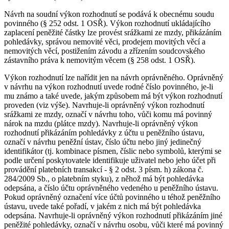
Návrh na soudní výkon rozhodnutí se podává k obecnému soudu
povinného (§ 252 odst. 1 OSŘ). Výkon rozhodnutí ukládajícího
zaplacení peněžité částky lze provést srážkami ze mzdy, přikázáním
pohledávky, správou nemovité věci, prodejem movitých věcí a
nemovitých věcí, postižením závodu a zřízením soudcovského
zástavního práva k nemovitým věcem (§ 258 odst. 1 OSŘ).
Výkon rozhodnutí lze nařídit jen na návrh oprávněného. Oprávněný
v návrhu na výkon rozhodnutí uvede rodné číslo povinného, je-li
mu známo a také uvede, jakým způsobem má být výkon rozhodnutí
proveden (viz výše). Navrhuje-li oprávněný výkon rozhodnutí
srážkami ze mzdy, označí v návrhu toho, vůči komu má povinný
nárok na mzdu (plátce mzdy). Navrhuje-li oprávněný výkon
rozhodnutí přikázáním pohledávky z účtu u peněžního ústavu,
označí v návrhu peněžní ústav, číslo účtu nebo jiný jedinečný
identifikátor (tj. kombinace písmen, číslic nebo symbolů, kterými se
podle určení poskytovatele identifikuje uživatel nebo jeho účet při
provádění platebních transakcí - § 2 odst. 3 písm. h) zákona č.
284/2009 Sb., o platebním styku), z něhož má být pohledávka
odepsána, a číslo účtu oprávněného vedeného u peněžního ústavu.
Pokud oprávněný označení více účtů povinného u téhož peněžního
ústavu, uvede také pořadí, v jakém z nich má být pohledávka
odepsána. Navrhuje-li oprávněný výkon rozhodnutí přikázáním jiné
peněžité pohledávky, označí v návrhu osobu, vůči které má povinný