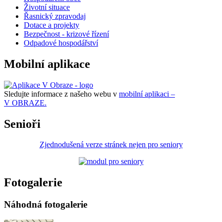
Životní situace
Řasnický zpravodaj
Dotace a projekty
Bezpečnost - krizové řízení
Odpadové hospodářství
Mobilní aplikace
Sledujte informace z našeho webu v
mobilní aplikaci –
V OBRAZE.
Senioři
Zjednodušená verze stránek nejen pro seniory
Fotogalerie
Náhodná fotogalerie