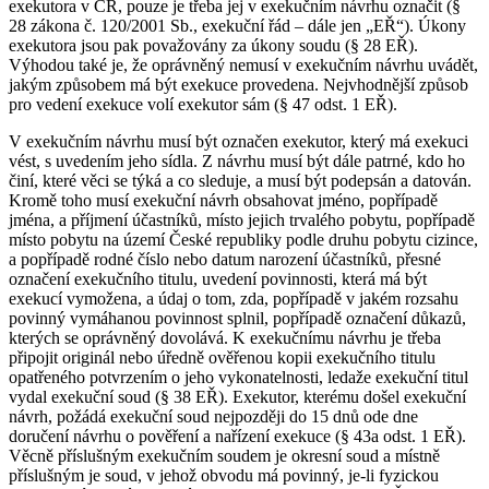
exekutora v ČR, pouze je třeba jej v exekučním návrhu označit (§
28 zákona č. 120/2001 Sb., exekuční řád – dále jen „EŘ“). Úkony
exekutora jsou pak považovány za úkony soudu (§ 28 EŘ).
Výhodou také je, že oprávněný nemusí v exekučním návrhu uvádět,
jakým způsobem má být exekuce provedena. Nejvhodnější způsob
pro vedení exekuce volí exekutor sám (§ 47 odst. 1 EŘ).
V exekučním návrhu musí být označen exekutor, který má exekuci
vést, s uvedením jeho sídla. Z návrhu musí být dále patrné, kdo ho
činí, které věci se týká a co sleduje, a musí být podepsán a datován.
Kromě toho musí exekuční návrh obsahovat jméno, popřípadě
jména, a příjmení účastníků, místo jejich trvalého pobytu, popřípadě
místo pobytu na území České republiky podle druhu pobytu cizince,
a popřípadě rodné číslo nebo datum narození účastníků, přesné
označení exekučního titulu, uvedení povinnosti, která má být
exekucí vymožena, a údaj o tom, zda, popřípadě v jakém rozsahu
povinný vymáhanou povinnost splnil, popřípadě označení důkazů,
kterých se oprávněný dovolává. K exekučnímu návrhu je třeba
připojit originál nebo úředně ověřenou kopii exekučního titulu
opatřeného potvrzením o jeho vykonatelnosti, ledaže exekuční titul
vydal exekuční soud (§ 38 EŘ). Exekutor, kterému došel exekuční
návrh, požádá exekuční soud nejpozději do 15 dnů ode dne
doručení návrhu o pověření a nařízení exekuce (§ 43a odst. 1 EŘ).
Věcně příslušným exekučním soudem je okresní soud a místně
příslušným je soud, v jehož obvodu má povinný, je-li fyzickou