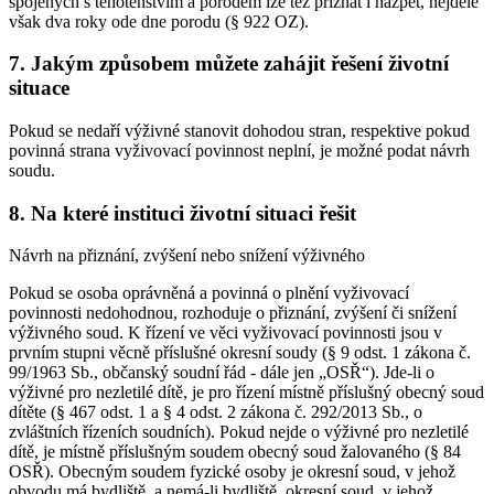
spojených s těhotenstvím a porodem lze též přiznat i nazpět, nejdéle
však dva roky ode dne porodu (§ 922 OZ).
7. Jakým způsobem můžete zahájit řešení životní
situace
Pokud se nedaří výživné stanovit dohodou stran, respektive pokud
povinná strana vyživovací povinnost neplní, je možné podat návrh
soudu.
8. Na které instituci životní situaci řešit
Návrh na přiznání, zvýšení nebo snížení výživného
Pokud se osoba oprávněná a povinná o plnění vyživovací
povinnosti nedohodnou, rozhoduje o přiznání, zvýšení či snížení
výživného soud. K řízení ve věci vyživovací povinnosti jsou v
prvním stupni věcně příslušné okresní soudy (§ 9 odst. 1 zákona č.
99/1963 Sb., občanský soudní řád - dále jen „OSŘ“). Jde-li o
výživné pro nezletilé dítě, je pro řízení místně příslušný obecný soud
dítěte (§ 467 odst. 1 a § 4 odst. 2 zákona č. 292/2013 Sb., o
zvláštních řízeních soudních). Pokud nejde o výživné pro nezletilé
dítě, je místně příslušným soudem obecný soud žalovaného (§ 84
OSŘ). Obecným soudem fyzické osoby je okresní soud, v jehož
obvodu má bydliště, a nemá-li bydliště, okresní soud, v jehož