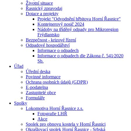
Životní situace
Řasnický zpravodaj
Dotace a projekty
Projekt "Odvodnění hřbitova Horní Řasnice"
Kontejnerový nosič 2024
Nádoby na tříděný odpady pro Mikroregion
Frýdlantsko
Bezpečnost - krizové řízení
Odpadové hospodářství
Informace o odpadech
Informace o odpadech dle Zákona č. 541⁄2020
Sb.
Úřad
Úřední deska
Povinné informace
Ochrana osobních údajů (GDPR)
E-podatelna
Zastupitelé obce
Formuláře
Spolky
Lokomotiva Horní Řasnice z.s.
Fotografie LHŘ
Akce
Spolek pro obnovu kostela v Horní Řasnici
Okrašlovací spolek Horní Řasnice - Srbská