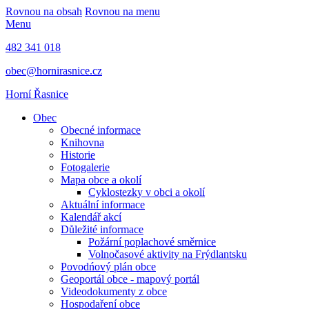
Rovnou na obsah
Rovnou na menu
Menu
482 341 018
obec@hornirasnice.cz
Horní Řasnice
Obec
Obecné informace
Knihovna
Historie
Fotogalerie
Mapa obce a okolí
Cyklostezky v obci a okolí
Aktuální informace
Kalendář akcí
Důležité informace
Požární poplachové směrnice
Volnočasové aktivity na Frýdlantsku
Povodńový plán obce
Geoportál obce - mapový portál
Videodokumenty z obce
Hospodaření obce