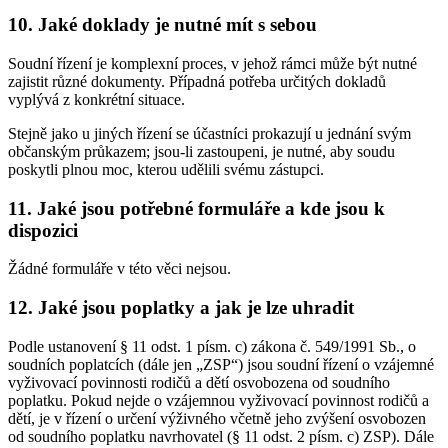
10. Jaké doklady je nutné mít s sebou
Soudní řízení je komplexní proces, v jehož rámci může být nutné
zajistit různé dokumenty. Případná potřeba určitých dokladů
vyplývá z konkrétní situace.
Stejně jako u jiných řízení se účastníci prokazují u jednání svým
občanským průkazem; jsou-li zastoupeni, je nutné, aby soudu
poskytli plnou moc, kterou udělili svému zástupci.
11. Jaké jsou potřebné formuláře a kde jsou k
dispozici
Žádné formuláře v této věci nejsou.
12. Jaké jsou poplatky a jak je lze uhradit
Podle ustanovení § 11 odst. 1 písm. c) zákona č. 549/1991 Sb., o
soudních poplatcích (dále jen „ZSP“) jsou soudní řízení o vzájemné
vyživovací povinnosti rodičů a dětí osvobozena od soudního
poplatku. Pokud nejde o vzájemnou vyživovací povinnost rodičů a
dětí, je v řízení o určení výživného včetně jeho zvýšení osvobozen
od soudního poplatku navrhovatel (§ 11 odst. 2 písm. c) ZSP). Dále