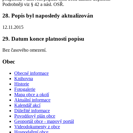
Podrobněji viz § 42 a násl. OSŘ.
28. Popis byl naposledy aktualizován
12.11.2015
29. Datum konce platnosti popisu
Bez časového omezení.
Obec
Obecné informace
Knihovna
Historie
Fotogalerie
Mapa obce a okolí
Aktuální informace
Kalendář akcí
Důležité informace
Povodńový plán obce
Geoportál obce - mapový portál
Videodokumenty z obce
Hospodaření obce