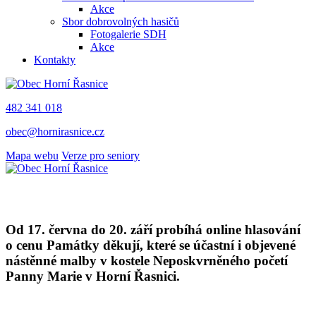
Akce
Sbor dobrovolných hasičů
Fotogalerie SDH
Akce
Kontakty
482 341 018
obec@hornirasnice.cz
Mapa webu
Verze pro seniory
Od 17. června do 20. září probíhá online hlasování
o cenu Památky děkují, které se účastní i objevené
nástěnné malby v kostele Neposkvrněného početí
Panny Marie v Horní Řasnici.