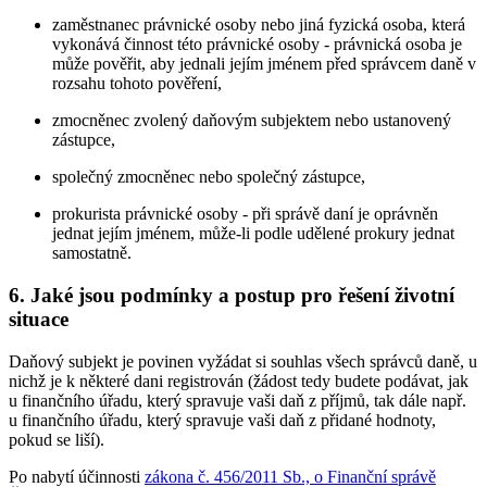
zaměstnanec právnické osoby nebo jiná fyzická osoba, která
vykonává činnost této právnické osoby - právnická osoba je
může pověřit, aby jednali jejím jménem před správcem daně v
rozsahu tohoto pověření,
zmocněnec zvolený daňovým subjektem nebo ustanovený
zástupce,
společný zmocněnec nebo společný zástupce,
prokurista právnické osoby - při správě daní je oprávněn
jednat jejím jménem, může-li podle udělené prokury jednat
samostatně.
6. Jaké jsou podmínky a postup pro řešení životní
situace
Daňový subjekt je povinen vyžádat si souhlas všech správců daně, u
nichž je k některé dani registrován (žádost tedy budete podávat, jak
u finančního úřadu, který spravuje vaši daň z příjmů, tak dále např.
u finančního úřadu, který spravuje vaši daň z přidané hodnoty,
pokud se liší).
Po nabytí účinnosti
zákona č. 456/2011 Sb., o Finanční správě