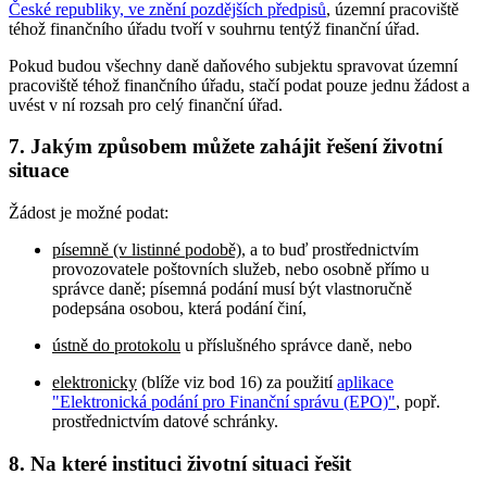
České republiky, ve znění pozdějších předpisů
, územní pracoviště
téhož finančního úřadu tvoří v souhrnu tentýž finanční úřad.
Pokud budou všechny daně daňového subjektu spravovat územní
pracoviště téhož finančního úřadu, stačí podat pouze jednu žádost a
uvést v ní rozsah pro celý finanční úřad.
7. Jakým způsobem můžete zahájit řešení životní
situace
Žádost je možné podat:
písemně (v listinné podobě)
, a to buď prostřednictvím
provozovatele poštovních služeb, nebo osobně přímo u
správce daně; písemná podání musí být vlastnoručně
podepsána osobou, která podání činí,
ústně do protokolu
u příslušného správce daně, nebo
elektronicky
(blíže viz bod 16) za použití
aplikace
"Elektronická podání pro Finanční správu (EPO)"
, popř.
prostřednictvím datové schránky.
8. Na které instituci životní situaci řešit