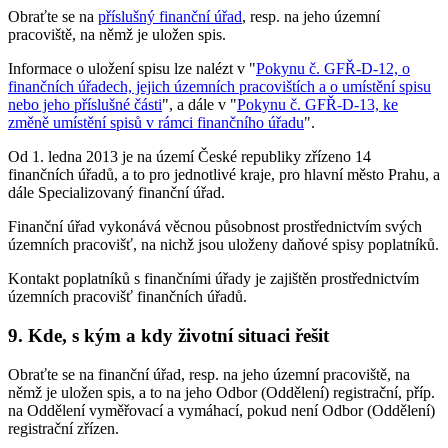
Obraťte se na
příslušný finanční úřad
, resp. na jeho územní
pracoviště, na němž je uložen spis.
Informace o uložení spisu lze nalézt v "
Pokynu č. GFŘ-D-12, o
finančních úřadech, jejich územních pracovištích a o umístění spisu
nebo jeho příslušné části
", a dále v "
Pokynu č. GFŘ-D-13, ke
změně umístění spisů v rámci finančního úřadu
".
Od 1. ledna 2013 je na území České republiky zřízeno 14
finančních úřadů, a to pro jednotlivé kraje, pro hlavní město Prahu, a
dále Specializovaný finanční úřad.
Finanční úřad vykonává věcnou působnost prostřednictvím svých
územních pracovišť, na nichž jsou uloženy daňové spisy poplatníků.
Kontakt poplatníků s finančními úřady je zajištěn prostřednictvím
územních pracovišť finančních úřadů.
9. Kde, s kým a kdy životní situaci řešit
Obraťte se na finanční úřad, resp. na jeho územní pracoviště, na
němž je uložen spis, a to na jeho Odbor (Oddělení) registrační, příp.
na Oddělení vyměřovací a vymáhací, pokud není Odbor (Oddělení)
registrační zřízen.