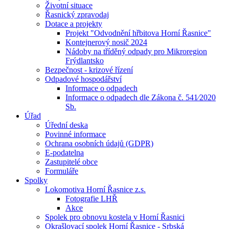
Životní situace
Řasnický zpravodaj
Dotace a projekty
Projekt "Odvodnění hřbitova Horní Řasnice"
Kontejnerový nosič 2024
Nádoby na tříděný odpady pro Mikroregion
Frýdlantsko
Bezpečnost - krizové řízení
Odpadové hospodářství
Informace o odpadech
Informace o odpadech dle Zákona č. 541⁄2020
Sb.
Úřad
Úřední deska
Povinné informace
Ochrana osobních údajů (GDPR)
E-podatelna
Zastupitelé obce
Formuláře
Spolky
Lokomotiva Horní Řasnice z.s.
Fotografie LHŘ
Akce
Spolek pro obnovu kostela v Horní Řasnici
Okrašlovací spolek Horní Řasnice - Srbská