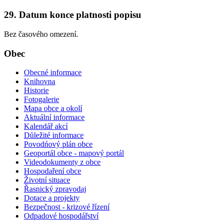
29. Datum konce platnosti popisu
Bez časového omezení.
Obec
Obecné informace
Knihovna
Historie
Fotogalerie
Mapa obce a okolí
Aktuální informace
Kalendář akcí
Důležité informace
Povodńový plán obce
Geoportál obce - mapový portál
Videodokumenty z obce
Hospodaření obce
Životní situace
Řasnický zpravodaj
Dotace a projekty
Bezpečnost - krizové řízení
Odpadové hospodářství