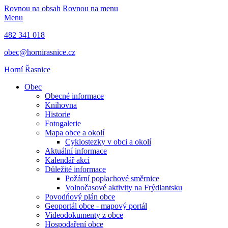
Rovnou na obsah
Rovnou na menu
Menu
482 341 018
obec@hornirasnice.cz
Horní Řasnice
Obec
Obecné informace
Knihovna
Historie
Fotogalerie
Mapa obce a okolí
Cyklostezky v obci a okolí
Aktuální informace
Kalendář akcí
Důležité informace
Požární poplachové směrnice
Volnočasové aktivity na Frýdlantsku
Povodńový plán obce
Geoportál obce - mapový portál
Videodokumenty z obce
Hospodaření obce