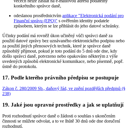
věcech nelze zasílat na e-mailovou adresu podatelny
konkrétního správce daně,
odeslanou prostřednictvím
aplikace "Elektronická podání pro
Finanční správu (EPO)"
s ověřením identity podatele
způsobem, kterým se lze přihlásit do jeho datové schránky.
Účinky podání má rovněž úkon učiněný vůči správci daně za
použití datové zprávy bez uznávaného elektronického podpisu nebo
za použití jiných přenosových technik, které je správce daně
způsobilý přijmout, pokud je toto podání do 5 dnů ode dne, kdy
došlo správci daně, potvrzeno nebo opakováno některým z výše
uvedených způsobů elektronické komunikace, nebo písemně, popř.
ústně do protokolu.
17. Podle kterého právního předpisu se postupuje
Zákon č. 280/2009 Sb., daňový řád, ve znění pozdějších předpisů (§
238)
19. Jaké jsou opravné prostředky a jak se uplatňují
Proti rozhodnutí správce daně o žádosti o souhlas s ukončením
činnosti se můžete odvolat, a to ve lhůtě 30 dnů ode dne doručení
rozhodnutí.