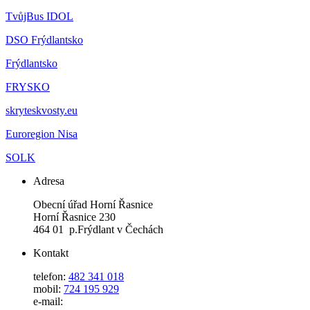
TvůjBus IDOL
DSO Frýdlantsko
Frýdlantsko
FRYSKO
skryteskvosty.eu
Euroregion Nisa
SOLK
Adresa
Obecní úřad Horní Řasnice
Horní Řasnice 230
464 01 p.Frýdlant v Čechách
Kontakt
telefon:
482 341 018
mobil:
724 195 929
e-mail: