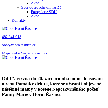
Akce
Sbor dobrovolných hasičů
Fotogalerie SDH
Akce
Kontakty
482 341 018
obec@hornirasnice.cz
Mapa webu
Verze pro seniory
Od 17. června do 20. září probíhá online hlasování
o cenu Památky děkují, které se účastní i objevené
nástěnné malby v kostele Neposkvrněného početí
Panny Marie v Horní Řasnici.