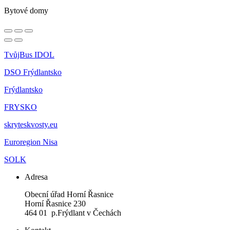
Bytové domy
TvůjBus IDOL
DSO Frýdlantsko
Frýdlantsko
FRYSKO
skryteskvosty.eu
Euroregion Nisa
SOLK
Adresa
Obecní úřad Horní Řasnice
Horní Řasnice 230
464 01 p.Frýdlant v Čechách