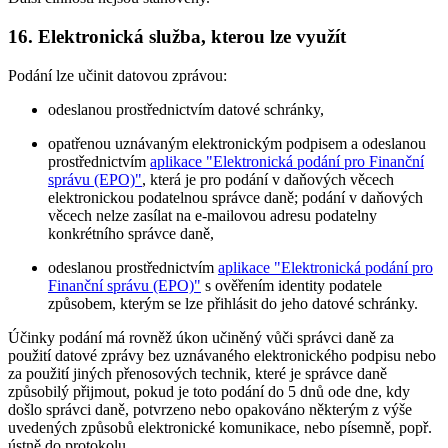
16. Elektronická služba, kterou lze využít
Podání lze učinit datovou zprávou:
odeslanou prostřednictvím datové schránky,
opatřenou uznávaným elektronickým podpisem a odeslanou
prostřednictvím
aplikace "Elektronická podání pro Finanční
správu (EPO)"
, která je pro podání v daňových věcech
elektronickou podatelnou správce daně; podání v daňových
věcech nelze zasílat na e-mailovou adresu podatelny
konkrétního správce daně,
odeslanou prostřednictvím
aplikace "Elektronická podání pro
Finanční správu (EPO)"
s ověřením identity podatele
způsobem, kterým se lze přihlásit do jeho datové schránky.
Účinky podání má rovněž úkon učiněný vůči správci daně za
použití datové zprávy bez uznávaného elektronického podpisu nebo
za použití jiných přenosových technik, které je správce daně
způsobilý přijmout, pokud je toto podání do 5 dnů ode dne, kdy
došlo správci daně, potvrzeno nebo opakováno některým z výše
uvedených způsobů elektronické komunikace, nebo písemně, popř.
ústně do protokolu.