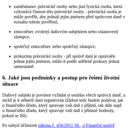
zaměstnanec právnické osoby nebo jiná fyzická osoba, která
vykonává činnost této právnické osoby - právnická osoba je
může pověřit, aby jednali jejím jménem před správcem daně v
rozsahu tohoto pověření,
zmocněnec zvolený daňovým subjektem nebo ustanovený
zástupce,
společný zmocněnec nebo společný zástupce,
prokurista právnické osoby - při správě daní je oprávněn
jednat jejím jménem, může-li podle udělené prokury jednat
samostatně.
6. Jaké jsou podmínky a postup pro řešení životní
situace
Daňový subjekt je povinen vyžádat si souhlas všech správců daně, u
nichž je k některé dani registrován (žádost tedy budete podávat, jak
u finančního úřadu, který spravuje vaši daň z příjmů, tak dále např.
u finančního úřadu, který spravuje vaši daň z přidané hodnoty,
pokud se liší).
Po nabytí účinnosti
zákona č. 456/2011 Sb., o Finanční správě