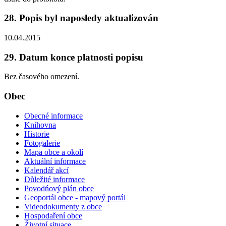
28. Popis byl naposledy aktualizován
10.04.2015
29. Datum konce platnosti popisu
Bez časového omezení.
Obec
Obecné informace
Knihovna
Historie
Fotogalerie
Mapa obce a okolí
Aktuální informace
Kalendář akcí
Důležité informace
Povodńový plán obce
Geoportál obce - mapový portál
Videodokumenty z obce
Hospodaření obce
Životní situace