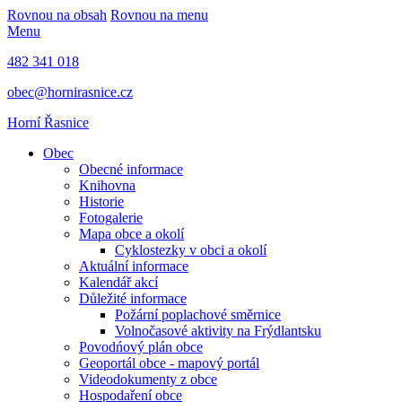
Rovnou na obsah
Rovnou na menu
Menu
482 341 018
obec@hornirasnice.cz
Horní Řasnice
Obec
Obecné informace
Knihovna
Historie
Fotogalerie
Mapa obce a okolí
Cyklostezky v obci a okolí
Aktuální informace
Kalendář akcí
Důležité informace
Požární poplachové směrnice
Volnočasové aktivity na Frýdlantsku
Povodńový plán obce
Geoportál obce - mapový portál
Videodokumenty z obce
Hospodaření obce