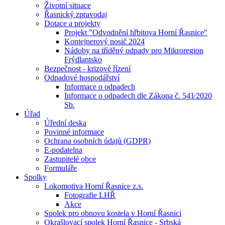
Životní situace
Řasnický zpravodaj
Dotace a projekty
Projekt "Odvodnění hřbitova Horní Řasnice"
Kontejnerový nosič 2024
Nádoby na tříděný odpady pro Mikroregion
Frýdlantsko
Bezpečnost - krizové řízení
Odpadové hospodářství
Informace o odpadech
Informace o odpadech dle Zákona č. 541⁄2020
Sb.
Úřad
Úřední deska
Povinné informace
Ochrana osobních údajů (GDPR)
E-podatelna
Zastupitelé obce
Formuláře
Spolky
Lokomotiva Horní Řasnice z.s.
Fotografie LHŘ
Akce
Spolek pro obnovu kostela v Horní Řasnici
Okrašlovací spolek Horní Řasnice - Srbská