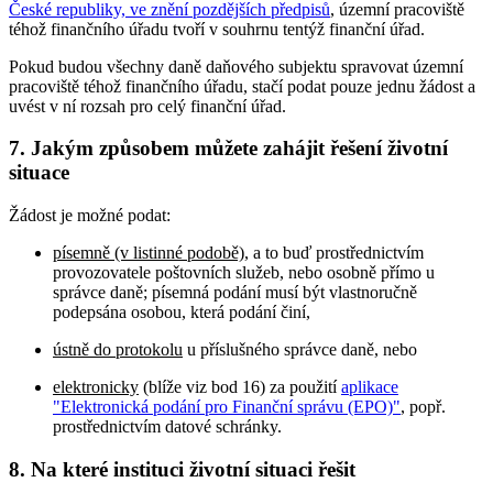
České republiky, ve znění pozdějších předpisů
, územní pracoviště
téhož finančního úřadu tvoří v souhrnu tentýž finanční úřad.
Pokud budou všechny daně daňového subjektu spravovat územní
pracoviště téhož finančního úřadu, stačí podat pouze jednu žádost a
uvést v ní rozsah pro celý finanční úřad.
7. Jakým způsobem můžete zahájit řešení životní
situace
Žádost je možné podat:
písemně (v listinné podobě)
, a to buď prostřednictvím
provozovatele poštovních služeb, nebo osobně přímo u
správce daně; písemná podání musí být vlastnoručně
podepsána osobou, která podání činí,
ústně do protokolu
u příslušného správce daně, nebo
elektronicky
(blíže viz bod 16) za použití
aplikace
"Elektronická podání pro Finanční správu (EPO)"
, popř.
prostřednictvím datové schránky.
8. Na které instituci životní situaci řešit